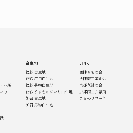
白生地
LINK
紋紗 白生地
西陣きもの会
紋紗 広巾白生地
西陣織工業組合
ト・羽織
紋紗 男物白生地
京都老舗の会
がたり
紋紗 うすものがたり白生地
京都商工会議所
御召 白生地
きものサローネ
御召 男物白生地
羽織