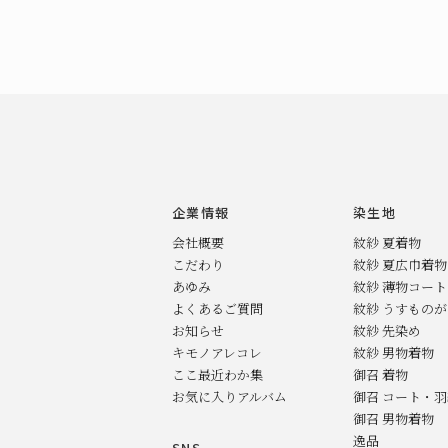
企業情報
染生地
会社概要
紋紗 夏着物
こだわり
紋紗 夏広巾着物
あゆみ
紋紗 薄物コー
よくあるご質問
紋紗 うすもの
お知らせ
紋紗 先染め
キモノアレコレ
紋紗 男物着物
ここ最近わか集
御召 着物
お気に入りアルバム
御召 コート・
御召 男物着物
逸品
SNS