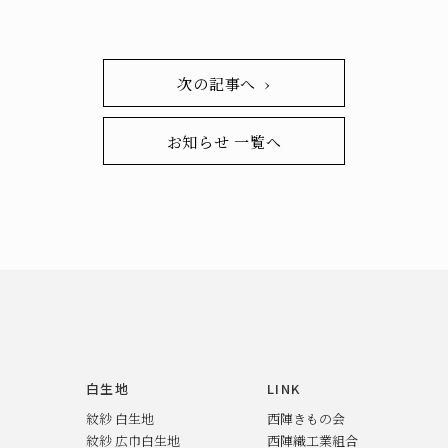
次の記事へ ›
お知らせ 一覧へ
白生地
LINK
紋紗 白生地
西陣きもの会
紋紗 広巾白生地
西陣織工業組合