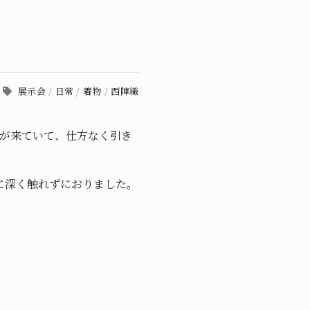
展示会
/
日常
/
着物
/
西陣織
話が来ていて、仕方なく引き
に深く触れずにおりました。