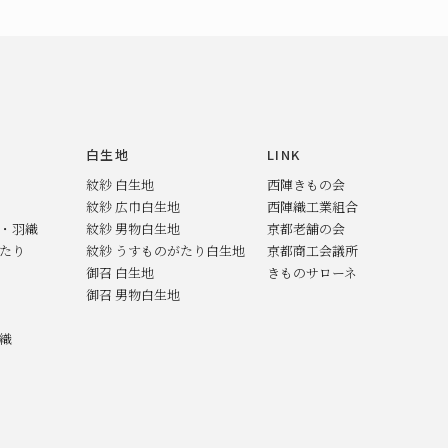
白生地
LINK
紋紗 白生地
西陣きもの会
紋紗 広巾白生地
西陣織工業組合
ト・羽織
紋紗 男物白生地
京都老舗の会
がたり
紋紗 うすものがたり白生地
京都商工会議所
御召 白生地
きものサローネ
御召 男物白生地
羽織