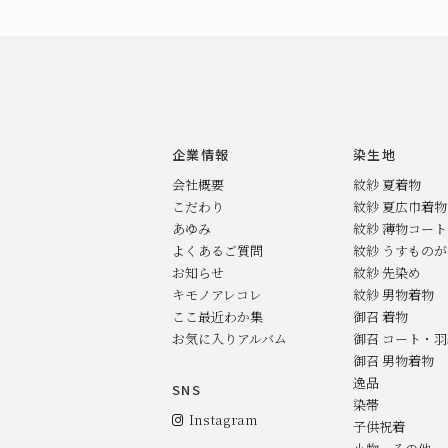
企業情報
染生地
会社概要
紋紗 夏着物
こだわり
紋紗 夏広巾着物
あゆみ
紋紗 薄物コー
よくあるご質問
紋紗 うすもの
お知らせ
紋紗 先染め
キモノアレコレ
紋紗 男物着物
ここ最近わか集
御召 着物
お気に入りアルバム
御召 コート・
御召 男物着物
逸品
SNS
染帯
Instagram
子供祝着