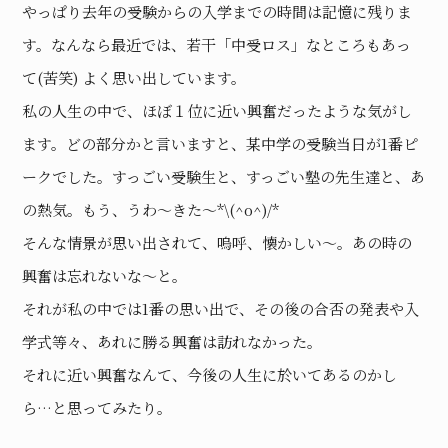
やっぱり去年の受験からの入学までの時間は記憶に残りま
す。なんなら最近では、若干「中受ロス」なところもあっ
て(苦笑) よく思い出しています。
私の人生の中で、ほぼ１位に近い興奮だったような気がし
ます。どの部分かと言いますと、某中学の受験当日が1番ピ
ークでした。すっごい受験生と、すっごい塾の先生達と、あ
の熱気。もう、うわ〜きた〜*\(^o^)/*
そんな情景が思い出されて、嗚呼、懐かしい〜。あの時の
興奮は忘れないな〜と。
それが私の中では1番の思い出で、その後の合否の発表や入
学式等々、あれに勝る興奮は訪れなかった。
それに近い興奮なんて、今後の人生に於いてあるのかし
ら…と思ってみたり。