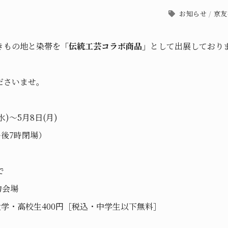
お知らせ
/
京友
きもの地と染帯を
「伝統工芸コラボ商品」
として出展しており
ださいませ。
)～5月8日(月)
午後7時閉場）
で
物会場
大学・高校生400円［税込・中学生以下無料］