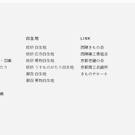
白生地
LINK
紋紗 白生地
西陣きもの会
紋紗 広巾白生地
西陣織工業組合
ト・羽織
紋紗 男物白生地
京都老舗の会
がたり
紋紗 うすものがたり白生地
京都商工会議所
御召 白生地
きものサローネ
御召 男物白生地
羽織