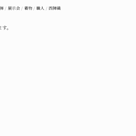
禅
/
展示会
/
着物
/
職人
/
西陣織
ます。