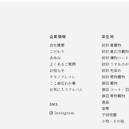
企業情報
染生地
会社概要
紋紗 夏着物
こだわり
紋紗 夏広巾着物
あゆみ
紋紗 薄物コー
よくあるご質問
紋紗 うすもの
お知らせ
紋紗 先染め
キモノアレコレ
紋紗 男物着物
ここ最近わか集
御召 着物
お気に入りアルバム
御召 コート・
御召 男物着物
逸品
SNS
染帯
Instagram
子供祝着
小物・その他