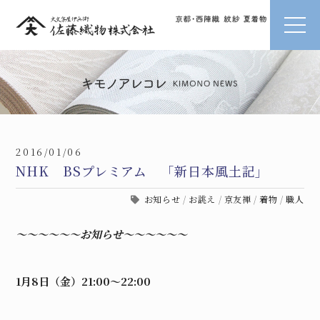
2016/01/06
NHK BSプレミアム 「新日本風土記」
お知らせ
/
お誂え
/
京友禅
/
着物
/
職人
～～～～～～お知らせ～～～～～～
1月8日（金）21:00～22:00