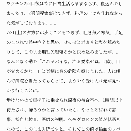
ワクチン2回目後は特に日常生活もままならず、寝込んでし
まったり、2週間程家事はできず、料理の一つも作れなかっ
た気がしております。。。
7/31(土)の夕方には歩くこともできず、吐き気と寒気、手足
のしびれで熱中症？と思い、せっせとポカリと塩を舐めた
りして、このまま無理矢理寝るかと決め込みましたが。。
なんとなく勘で「これヤバイな。治る要素ゼロ。明朝、目
が覚めるかな…」と真剣に身の危険を感じました。夫に頼
んで病院を当たってもらって、ようやく受け入れ先が見つ
かり行くことに。
歩けないので車椅子に乗せられ深夜の待合室へ。1時間以上
待たされ、帰ろうかと言っていたら、やっと呼ばれて診
察。採血と検査、医師の説明。ヘモグロビンの値が低過ぎ
なので、このまま入院ですと。そしてこの値は輸血のレベ