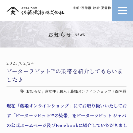
2023/02/24
ピーターラビット™️の染帯を紹介してもらいま
した♪
お知らせ
/
京友禅
/
職人
/
藤姫オンラインショップ
/
西陣織
現在「藤姫オンラインショップ」にてお取り扱いいたしており
す「ピーターラビット™️の染帯」をピーターラビット ジャパン 
の公式ホームページ及びFacebookに紹介していただきました