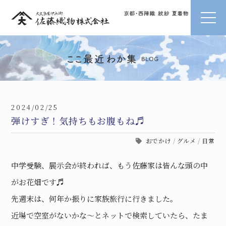
2024/02/25
弾けすぎ！気持ちもお腹もね♬
おでかけ
/
グルメ
/
日常
中学受験、展示会が終われば、もう佐藤家は皆んな頭の中
がお花畑です♬
先週末は、何年か振りに家族旅行に行きました。
近場で空室がないかな〜とネットで検索していたら、たま