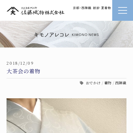
2018/12/09
大茶会の着物
おでかけ
/
着物
/
西陣織