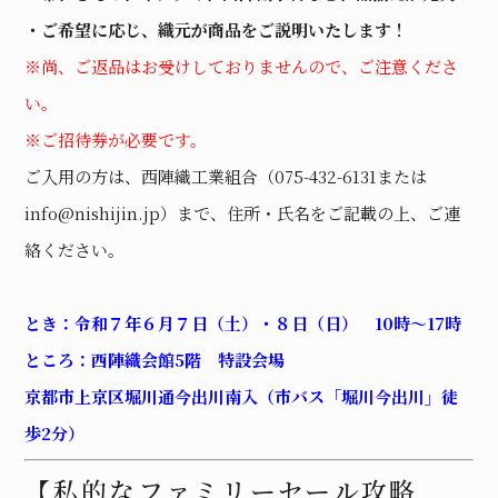
・ご希望に応じ、織元が商品をご説明いたします！
※尚、ご返品はお受けしておりませんので、ご注意くださ
い。
※ご招待券が必要です。
ご入用の方は、西陣織工業組合（
075-432-6131
または
info@nishijin.jp
）まで、住所・氏名をご記載の上、ご連
絡ください。
とき：令和７年６月７日（土）・８日（日）
10
時〜
17
時
ところ：西陣織会館
5
階 特設会場
京都市上京区堀川通今出川南入（市バス「堀川今出川」徒
歩
2
分）
【私的なファミリーセール攻略