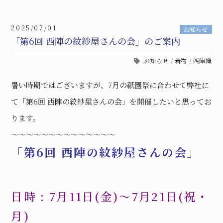
2025/07/01
お知らせ
「第6回 西陣の紋紗屋さんの会」のご案内
お知らせ
/
着物
/
西陣織
暑い時期ではございますが、
7
月の祇園祭に合わせて弊社に
て「第
6
回
西陣の紋紗屋さんの会」を開催したいと思ってお
ります。
〜〜〜〜〜〜〜〜〜〜〜〜〜〜
「第
6
回
西陣の紋紗屋さんの会」
日時
: 7
月
11
日
(
金
)
〜
7
月
21
日
(
祝・
月
)