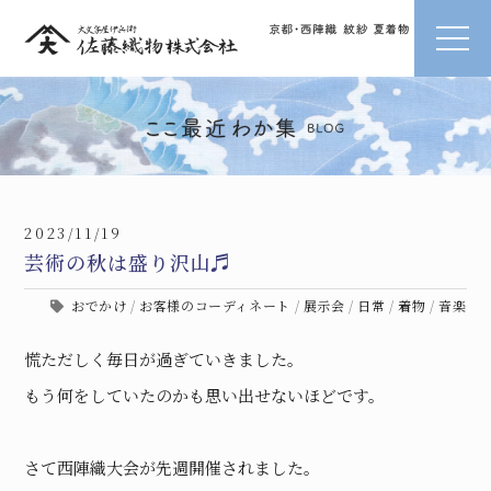
2023/11/19
芸術の秋は盛り沢山♬
おでかけ
/
お客様のコーディネート
/
展示会
/
日常
/
着物
/
音楽
慌ただしく毎日が過ぎていきました。
もう何をしていたのかも思い出せないほどです。
さて西陣織大会が先週開催されました。