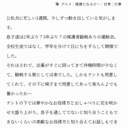
グルメ
/
健康になるぞー
/
日常
/
行事
公私共に忙しい1週間。少しずつ動き出している気がしま
す。
息子達は2年ぶり？3年ぶり？の保護者観戦ありの運動会。
全校生徒ではなく、学年を分けて日にちをずらして開催で
した。
それはそれで、出番がすぐに回ってきて待機時間が少なく
て、観戦する側としては楽でした。しかもテントも用意し
てくれて、その下に椅子まで用意してあって楽ちん♪でも
暑かったわ〜
テントの下では華やかなお母様方とおしゃべりに花を咲か
せ大盛り上がり。息子を通してでないと知り合うこともで
きないくらいの素敵なお母様方と知り合えてお話しもでき