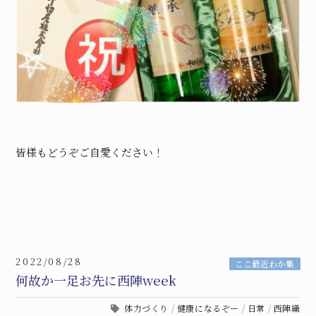
皆様もどうぞご自愛ください！
2022/08/28
ここ最近わか集
何故か一足お先に西陣week
体力づくり
/
健康になるぞー
/
日常
/
西陣織