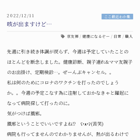
2022/12/11
ここ最近わか集
咳が出ますけど…
京友禅
/
健康になるぞー
/
日常
/
職人
先週に引き続き体調が戻らず、今週は予定していたことの
ほとんどを断念しました。健康診断、親子連れ&ママ友親子
のお出掛け、定期検診…。ぜーんぶキャンセル。。
私は何のためにコロナのワクチンを打ったのでしょう
か。。今週の予定こなす為に注射しておかなきゃと躍起に
なって病院探して打ったのに。
気がつけば風邪。
風邪ということでいいですよね⁉︎ ʕ•ᴥ•ʔ(苦笑)
病院も行ってませんのでわかりませんが、熱が出るわけで